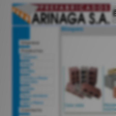
Bloques
Adoquines
Bloques
Bordillos
Celosías y Piezas
Especiales
Forjados
Placas alveolares
Vigas y Pilares